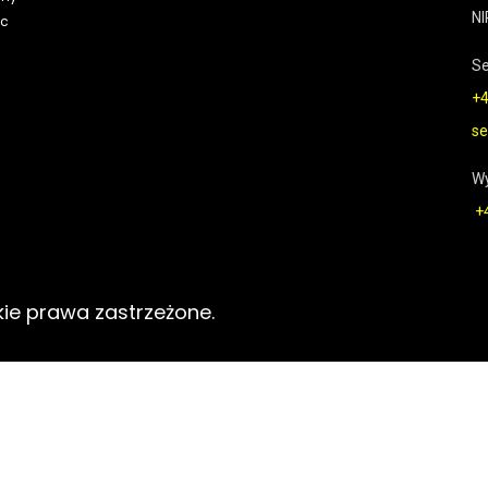
NI
ąc
Se
+4
se
W
+
kie prawa zastrzeżone.