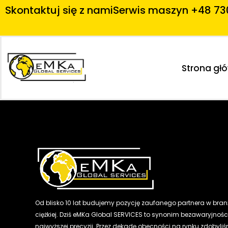
Skontaktuj się z nami
Serwis maszyn +48 73
Strona gł
Od blisko 10 lat budujemy pozycję zaufanego partnera w bran
ciężkiej. Dziś eMKa Global SERVICES to synonim bezawaryjności
najwyższej precyzji. Przez dekadę obecności na rynku zdobyli