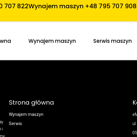
0 707 822
Wynajem maszyn +48 795 707 908
ówna
Wynajem maszyn
Serwis maszyn
Strona główna
K
Wynajem maszyn
eM
ży
Serwis
ul
 i
05
śmy