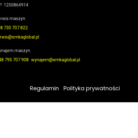
P: 1250864914
rwis maszyn
8 730 707 822
rwis@emkaglobal.pl
ynajem maszyn
48 795 707 908
wynajem@emkaglobal.pl
Regulamin
Polityka prywatności