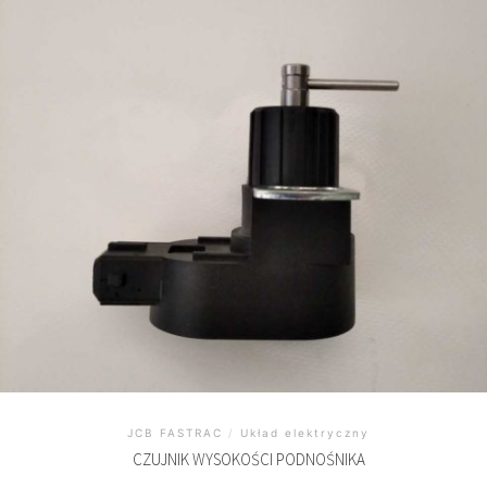
JCB FASTRAC
/
Układ elektryczny
CZUJNIK WYSOKOŚCI PODNOŚNIKA