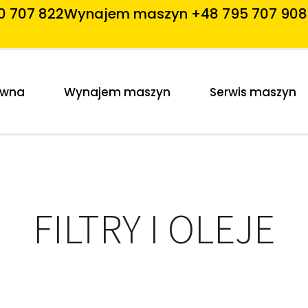
0 707 822
Wynajem maszyn +48 795 707 908
ówna
Wynajem maszyn
Serwis maszyn
FILTRY I OLEJE