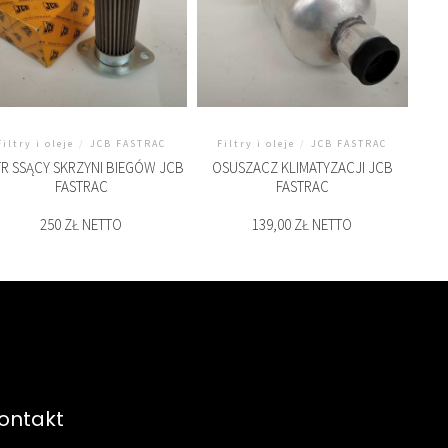
Filtry i oleje
/
JCB FASTRAC
Filtry i oleje
/
JCB FASTRAC
TR SSĄCY SKRZYNI BIEGÓW JCB
OSUSZACZ KLIMATYZACJI JCB
FASTRAC
FASTRAC
250 ZŁ NETTO
139,00 ZŁ NETTO
ontakt