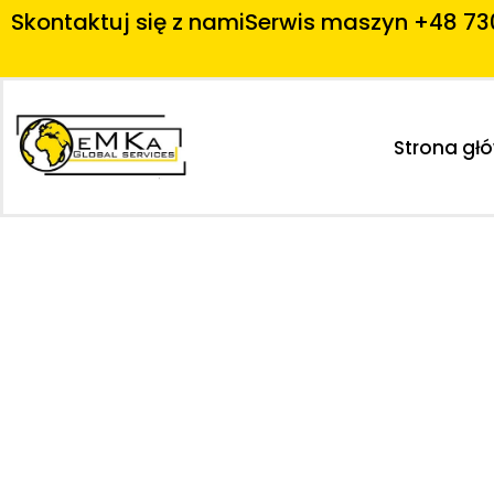
Skontaktuj się z nami
Serwis maszyn +48 73
Strona gł