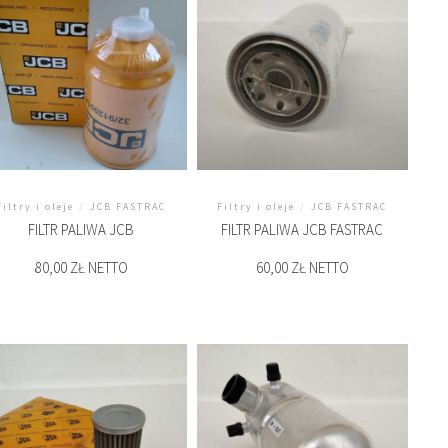
Filtry i oleje
/
JCB FASTRAC
Filtry i oleje
/
JCB FASTRAC
FILTR PALIWA JCB
FILTR PALIWA JCB FASTRAC
80,00 ZŁ NETTO
60,00 ZŁ NETTO