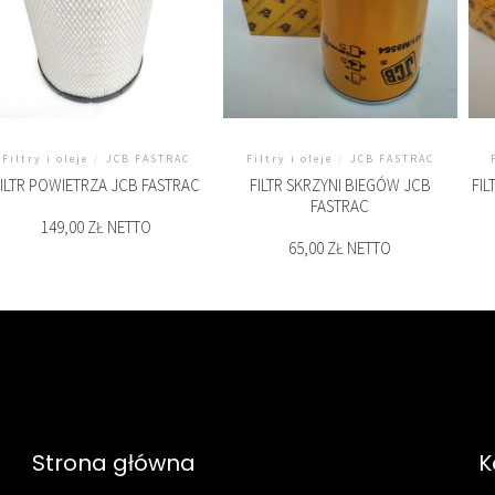
Filtry i oleje
/
JCB FASTRAC
Filtry i oleje
/
JCB FASTRAC
ILTR POWIETRZA JCB FASTRAC
FILTR SKRZYNI BIEGÓW JCB
FIL
FASTRAC
149,00 ZŁ NETTO
65,00 ZŁ NETTO
Strona główna
K