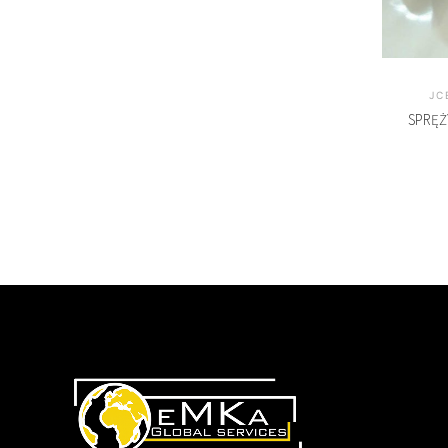
JC
SPRĘŻ