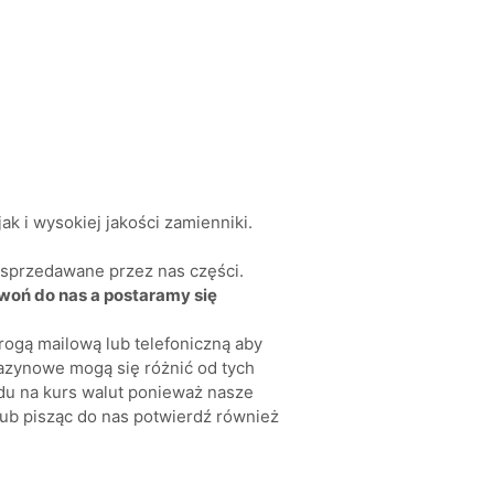
k i wysokiej jakości zamienniki.
a sprzedawane przez nas części.
zwoń do nas a postaramy się
rogą mailową lub telefoniczną aby
azynowe mogą się różnić od tych
du na kurs walut ponieważ nasze
ub pisząc do nas potwierdź również