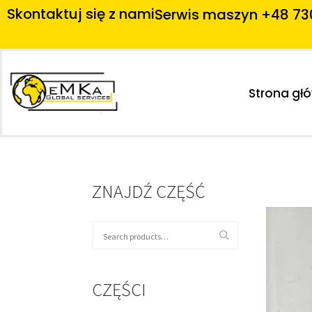
Skontaktuj się z nami
Serwis maszyn +48 73
Strona gł
ZNAJDŹ CZĘŚĆ
CZĘŚCI