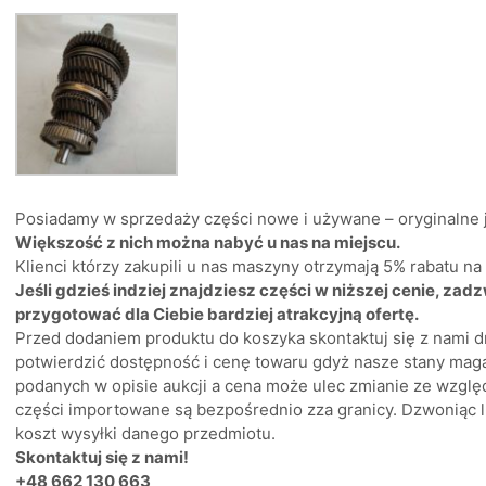
Posiadamy w sprzedaży części nowe i używane – oryginalne ja
Większość z nich można nabyć u nas na miejscu.
Klienci którzy zakupili u nas maszyny otrzymają 5% rabatu n
Jeśli gdzieś indziej znajdziesz części w niższej cenie, zad
przygotować dla Ciebie bardziej atrakcyjną ofertę.
Przed dodaniem produktu do koszyka skontaktuj się z nami d
potwierdzić dostępność i cenę towaru gdyż nasze stany mag
podanych w opisie aukcji a cena może ulec zmianie ze wzglę
części importowane są bezpośrednio zza granicy. Dzwoniąc l
koszt wysyłki danego przedmiotu.
Skontaktuj się z nami!
+48 662 130 663