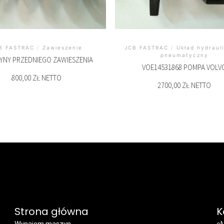
B FASTRAC
/
Zawieszenie
JCB FASTRAC
/
Układ hydrauli
pneumatyczny
YNY PRZEDNIEGO ZAWIESZENIA
VOE14531868 POMPA VOLV
800,00 ZŁ NETTO
2700,00 ZŁ NETTO
Strona główna
K