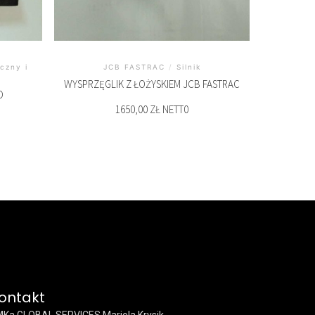
czny i
JCB FASTRAC
/
Silnik
WYSPRZĘGLIK Z ŁOŻYSKIEM JCB FASTRAC
O
1650,00 ZŁ NETT0
ontakt