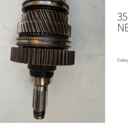
35
N
Cate