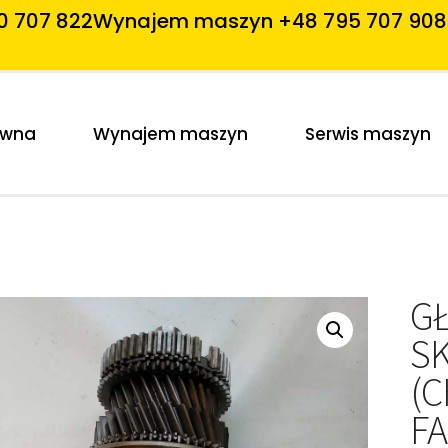
0 707 822
Wynajem maszyn +48 795 707 908
ówna
Wynajem maszyn
Serwis maszyn
G
S
(C
F