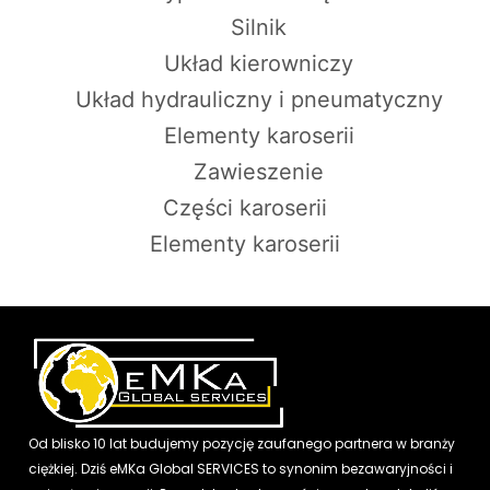
Silnik
Układ kierowniczy
Układ hydrauliczny i pneumatyczny
Elementy karoserii
Zawieszenie
Części karoserii
Elementy karoserii
Od blisko 10 lat budujemy pozycję zaufanego partnera w branży
ciężkiej. Dziś eMKa Global SERVICES to synonim bezawaryjności i