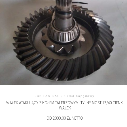
JCB FASTRAC
/
Układ napędowy
WAŁEK ATAKUJĄCY Z KOŁEM TALERZOWYM- TYLNY MOST 13/40 CIENKI
WAŁEK
OD 2000,00 ZŁ NETTO