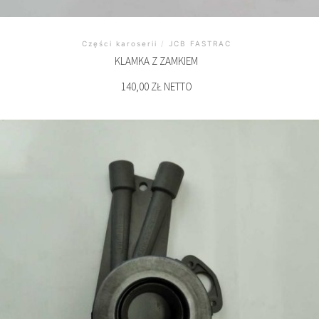
Części karoserii
/
JCB FASTRAC
KLAMKA Z ZAMKIEM
140,00 ZŁ NETTO