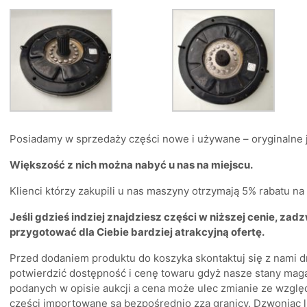
Posiadamy w sprzedaży części nowe i używane – oryginalne ja
Większość z nich można nabyć u nas na miejscu.
Klienci którzy zakupili u nas maszyny otrzymają 5% rabatu n
Jeśli gdzieś indziej znajdziesz części w niższej cenie, zad
przygotować dla Ciebie bardziej atrakcyjną ofertę.
Przed dodaniem produktu do koszyka skontaktuj się z nami d
potwierdzić dostępność i cenę towaru gdyż nasze stany mag
podanych w opisie aukcji a cena może ulec zmianie ze wzglę
części importowane są bezpośrednio zza granicy. Dzwoniąc l