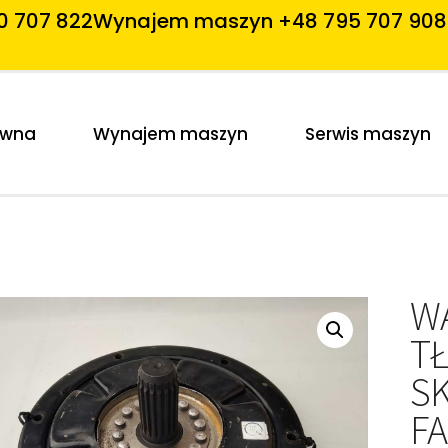
0 707 822
Wynajem maszyn +48 795 707 908
ówna
Wynajem maszyn
Serwis maszyn
W
T
S
F