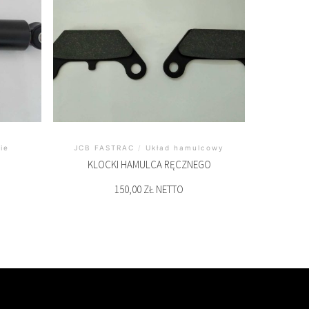
ie
JCB FASTRAC
/
Układ hamulcowy
KLOCKI HAMULCA RĘCZNEGO
150,00 ZŁ NETTO