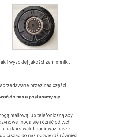
k i wysokiej jakości zamienniki.
a sprzedawane przez nas części.
zwoń do nas a postaramy się
rogą mailową lub telefoniczną aby
azynowe mogą się różnić od tych
du na kurs walut ponieważ nasze
ub pisząc do nas potwierdź również