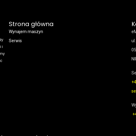
Strona główna
K
Wynajem maszyn
eM
ży
Serwis
ul
 i
05
śmy
NI
ąc
Se
+4
se
W
+