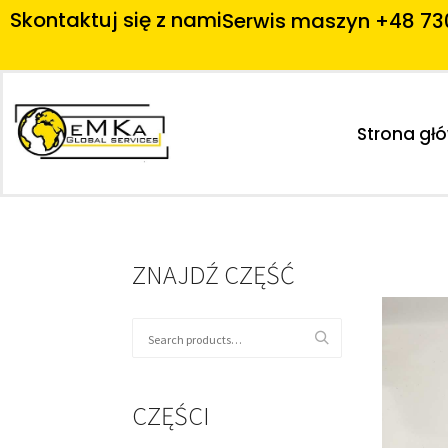
Skontaktuj się z nami
Serwis maszyn +48 73
Strona gł
ZNAJDŹ CZĘŚĆ
CZĘŚCI