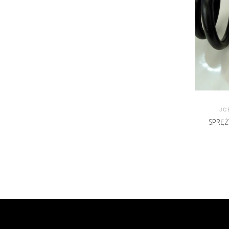
JC
SPRĘŻ