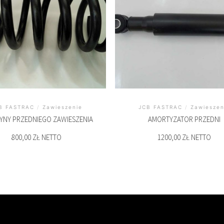
B FASTRAC
/
Zawieszenie
JCB FASTRAC
/
Zawieszen
YNY PRZEDNIEGO ZAWIESZENIA
AMORTYZATOR PRZEDNI
800,00 ZŁ NETTO
1200,00 ZŁ NETTO