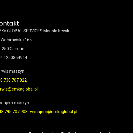
ontakt
Ka GLOBAL SERVICES Mariola Krysik
. Wołomińska 165
-250 Ciemne
P: 1250864914
rwis maszyn
8 730 707 822
rwis@emkaglobal.pl
ynajem maszyn
48 795 707 908
wynajem@emkaglobal.pl