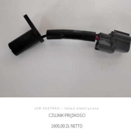
JCB FASTRAC
/
Układ elektryczny
CZUJNIK PRĘDKOŚCI
1600,00 ZŁ NETTO