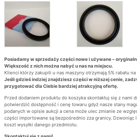
Posiadamy w sprzedaży części nowe i używane – oryginalne 
Większość z nich można nabyć u nas na miejscu.
Klienci którzy zakupili u nas maszyny otrzymają 5% rabatu n
Jeśli gdzieś indziej znajdziesz części w niższej cenie, zad
przygotować dla Ciebie bardziej atrakcyjną ofertę.
Przed dodaniem produktu do koszyka skontaktuj się z nami d
potwierdzić dostępność i cenę towaru gdyż nasze stany mag
podanych w opisie aukcji a cena może ulec zmianie ze wzglę
części importowane są bezpośrednio zza granicy. Dzwoniąc l
koszt wysyłki danego przedmiotu.
Skontaktuj się z nami!