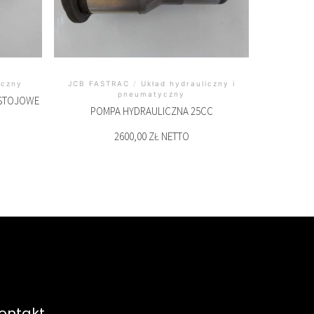
yczny
JCB FASTRAC
/
Układ hydrauliczny i
pneumatyczny
OSTOJOWE
POMPA HYDRAULICZNA 25CC
2600,00 ZŁ NETTO
ontakt