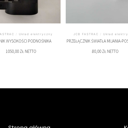
FASTRAC
/
Układ elektryczny
JCB FASTRAC
/
Układ elektr
NIK WYSOKOŚCI PODNOŚNIKA
PRZEŁĄCZNIK ŚWIATŁA MIJANIA-P
1050,00 ZŁ NETTO
80,00 ZŁ NETTO
Strona główna
K