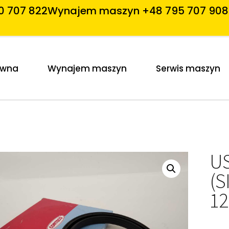
0 707 822
Wynajem maszyn +48 795 707 908
ówna
Wynajem maszyn
Serwis maszyn
U
(S
12