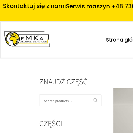
Skontaktuj się z nami
Serwis maszyn +48 73
Strona gł
ZNAJDŹ CZĘŚĆ
CZĘŚCI