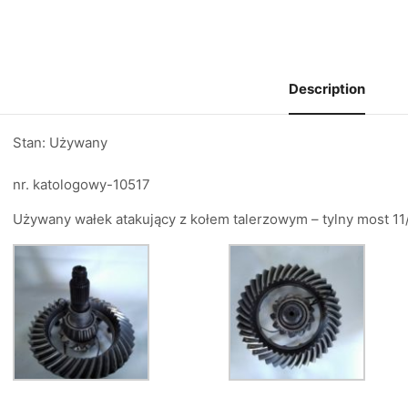
Description
Stan:
U
żywany
nr. katologowy-10517
Używany wałek atakujący z kołem talerzowym – tylny most 11