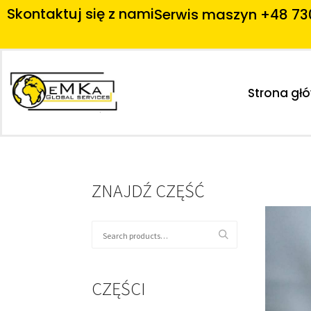
Skontaktuj się z nami
Serwis maszyn +48 73
Strona gł
ZNAJDŹ CZĘŚĆ
CZĘŚCI