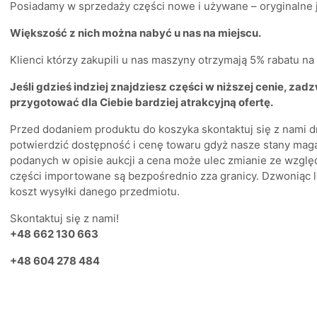
Posiadamy w sprzedaży części nowe i używane – oryginalne ja
Większość z nich można nabyć u nas na miejscu.
Klienci którzy zakupili u nas maszyny otrzymają 5% rabatu n
Jeśli gdzieś indziej znajdziesz części w niższej cenie, zad
przygotować dla Ciebie bardziej atrakcyjną ofertę.
Przed dodaniem produktu do koszyka skontaktuj się z nami d
potwierdzić dostępność i cenę towaru gdyż nasze stany mag
podanych w opisie aukcji a cena może ulec zmianie ze wzglę
części importowane są bezpośrednio zza granicy. Dzwoniąc l
koszt wysyłki danego przedmiotu.
Skontaktuj się z nami!
+48 662 130 663
+48 604 278 484