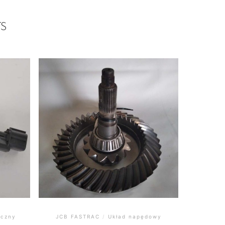
TS
yczny
JCB FASTRAC
/
Układ napędowy