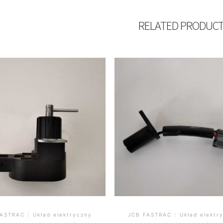
RELATED PRODUC
FASTRAC
/
Układ elektryczny
JCB FASTRAC
/
Układ elektr