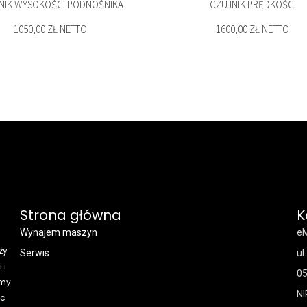
NIK WYSOKOŚCI PODNOŚNIKA
CZUJNIK PRĘDKOŚCI
1050,00 ZŁ NETTO
1600,00 ZŁ NETTO
Strona główna
K
Wynajem maszyn
eM
ży
Serwis
ul
 i
05
śmy
NI
ąc