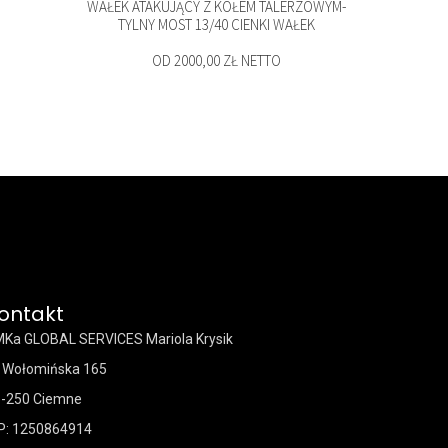
WAŁEK ATAKUJĄCY Z KOŁEM TALERZOWYM-
TYLNY MOST 13/40 CIENKI WAŁEK
OD 2000,00 ZŁ NETTO
ontakt
Ka GLOBAL SERVICES Mariola Krysik
. Wołomińska 165
-250 Ciemne
P: 1250864914