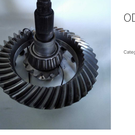
OD
Cate