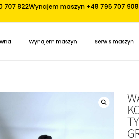
0 707 822
Wynajem maszyn +48 795 707 908
ówna
Wynajem maszyn
Serwis maszyn
WA
K
TY
G